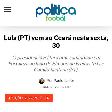
Política
foobá!
Lula (PT) vem ao Ceará nesta sexta,
30
O presidenciável fará uma caminhada em
Fortaleza ao lado de Elmano de Freitas (PT) e
Camilo Santana (PT).
Por
Paulo Junior
28 de setembro de 2022
ELEIÇÕES 2022
,
POLÍTICA